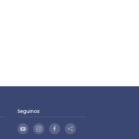
Seguinos