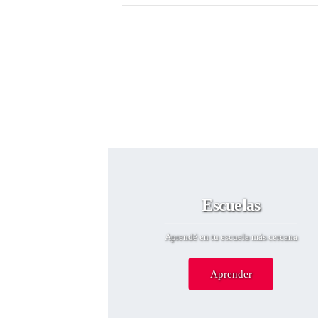
Escuelas
Aprendé en tu escuela más cercana
Aprender