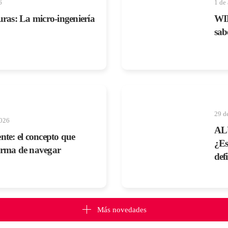
6
1 de 
uras: La micro-ingeniería
WIN
sab
29 d
2026
AL
nte: el concepto que
¿Es
orma de navegar
def
Más novedades