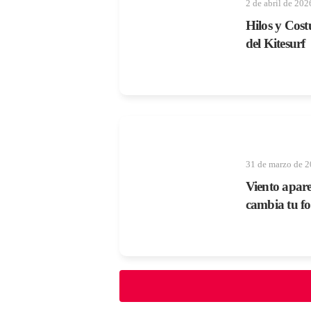
2 de abril de 202
Hilos y Cost
del Kitesurf
31 de marzo de 
Viento apare
cambia tu f