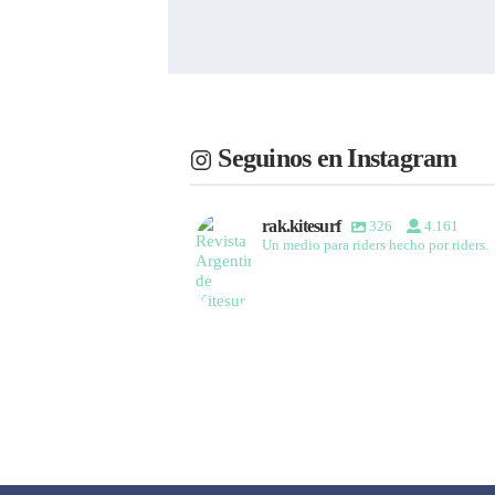
Seguinos en Instagram
rak.kitesurf
326
4.161
Un medio para riders hecho por riders.
rak.kitesurf
Ene 26
rak.kitesurf
rak.kitesurf
rak.kitesurf
rak.kitesurf
128
8
Mar 11
50
0