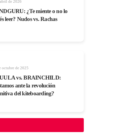
abril de 2026
DGURU: ¿Te miente o no lo
és leer? Nudos vs. Rachas
e octubre de 2025
UULA vs. BRAINCHILD:
tamos ante la revolución
initiva del kiteboarding?