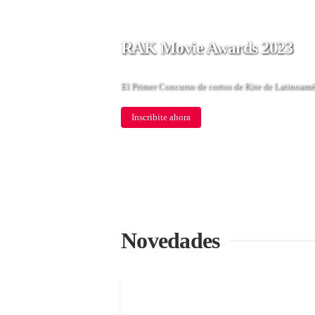
RAK Movie Awards 2023
El Primer Concurso de cortos de Kite de Latinoamé
Inscribite ahora
Novedades